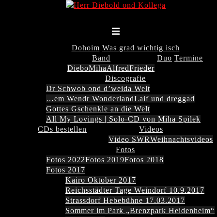
Zum
Inhalt
springen
Menü
umschalten
Dohoim
Was grad wichtig isch
Band
Duo
Termine
Diebo
Miha
Alfred
Frieder
Discografie
Dr Schwob ond d’weida Welt
…em Wendr Wonderland
Laif und dreggad
Gottes Gschenkle an die Welt
All My Lovings | Solo-CD von Miha Spilek
CDs bestellen
Videos
Video SWR
Weihnachtsvideos
Fotos
Fotos 2022
Fotos 2019
Fotos 2018
Fotos 2017
Kairo Oktober 2017
Reichsstädter Tage Weindorf 10.9.2017
Strassdorf Hebebühne 17.03.2017
Sommer im Park „Brenzpark Heidenheim“