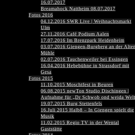
16.07.2017
Breamahock Nattheim 08.07.2017
Fotos 2016
04.12.2016 SWR Live | Weihnachtsmarkt
Ulm
27.11.2016 Café Podium Aalen
17.07.2016 Im Brenzpark Heidenheim
03.07.2016 Giengen-Burgberg an der Alte
Mühle
02.07.2016 Tauchenweiler bei Essingen
16.04.2016 Hebebühne in Strassdorf mit
Gesa
Fotos 2015
11.10.2015 Moschtfest in Beuren
06.08.2015 newTon Studio Dischingen |
Aufnahme für „Dr Schwob ond weida Wel
19.07.2015 Burg Stettenfels
16.Juli 2015 Halb8 – In Giengen spielt die
Musik
11.02.2015 Regio TV in der Wental
Gaststätte