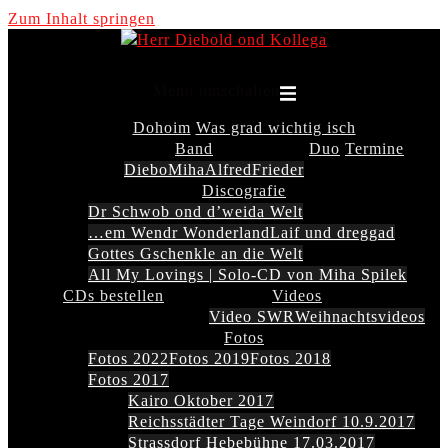
Zum Inhalt springen
Menü umschalten
Dohoim
Was grad wichtig isch
Band
Duo
Termine
Diebo
Miha
Alfred
Frieder
Discografie
Dr Schwob ond d’weida Welt
…em Wendr Wonderland
Laif und dreggad
Gottes Gschenkle an die Welt
All My Lovings | Solo-CD von Miha Spilek
CDs bestellen
Videos
Video SWR
Weihnachtsvideos
Fotos
Fotos 2022
Fotos 2019
Fotos 2018
Fotos 2017
Kairo Oktober 2017
Reichsstädter Tage Weindorf 10.9.2017
Strassdorf Hebebühne 17.03.2017