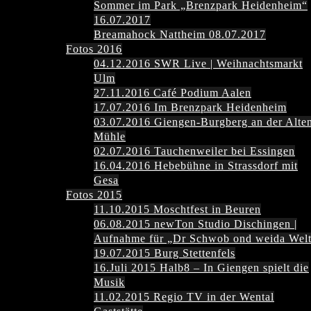
Sommer im Park „Brenzpark Heidenheim“
16.07.2017
Breamahock Nattheim 08.07.2017
Fotos 2016
04.12.2016 SWR Live | Weihnachtsmarkt
Ulm
27.11.2016 Café Podium Aalen
17.07.2016 Im Brenzpark Heidenheim
03.07.2016 Giengen-Burgberg an der Alte
Mühle
02.07.2016 Tauchenweiler bei Essingen
16.04.2016 Hebebühne in Strassdorf mit
Gesa
Fotos 2015
11.10.2015 Moschtfest in Beuren
06.08.2015 newTon Studio Dischingen |
Aufnahme für „Dr Schwob ond weida Wel
19.07.2015 Burg Stettenfels
16.Juli 2015 Halb8 – In Giengen spielt die
Musik
11.02.2015 Regio TV in der Wental