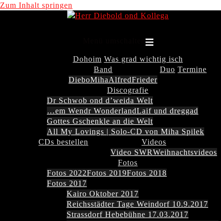
Zum Inhalt springen
Menü umschalten
Dohoim
Was grad wichtig isch
Band
Duo
Termine
Diebo
Miha
Alfred
Frieder
Discografie
Dr Schwob ond d’weida Welt
…em Wendr Wonderland
Laif und dreggad
Gottes Gschenkle an die Welt
All My Lovings | Solo-CD von Miha Spilek
CDs bestellen
Videos
Video SWR
Weihnachtsvideos
Fotos
Fotos 2022
Fotos 2019
Fotos 2018
Fotos 2017
Kairo Oktober 2017
Reichsstädter Tage Weindorf 10.9.2017
Strassdorf Hebebühne 17.03.2017