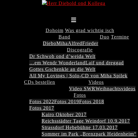
Zum
Inhalt
springen
Menü
umschalten
Dohoim
Was grad wichtig isch
Band
Duo
Termine
Diebo
Miha
Alfred
Frieder
Discografie
Dr Schwob ond d’weida Welt
…em Wendr Wonderland
Laif und dreggad
Gottes Gschenkle an die Welt
All My Lovings | Solo-CD von Miha Spilek
CDs bestellen
Videos
Video SWR
Weihnachtsvideos
Fotos
Fotos 2022
Fotos 2019
Fotos 2018
Fotos 2017
Kairo Oktober 2017
Reichsstädter Tage Weindorf 10.9.2017
Strassdorf Hebebühne 17.03.2017
Sommer im Park „Brenzpark Heidenheim“