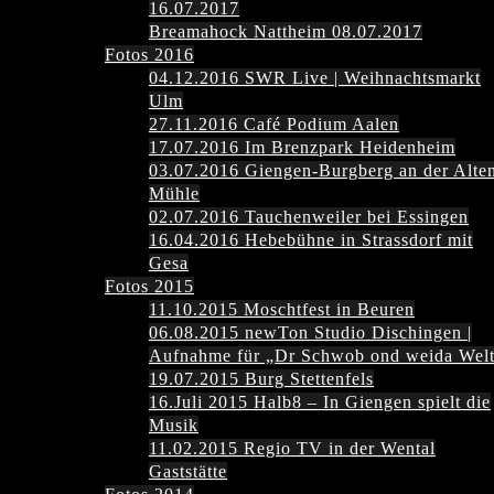
16.07.2017
Breamahock Nattheim 08.07.2017
Fotos 2016
04.12.2016 SWR Live | Weihnachtsmarkt
Ulm
27.11.2016 Café Podium Aalen
17.07.2016 Im Brenzpark Heidenheim
03.07.2016 Giengen-Burgberg an der Alte
Mühle
02.07.2016 Tauchenweiler bei Essingen
16.04.2016 Hebebühne in Strassdorf mit
Gesa
Fotos 2015
11.10.2015 Moschtfest in Beuren
06.08.2015 newTon Studio Dischingen |
Aufnahme für „Dr Schwob ond weida Wel
19.07.2015 Burg Stettenfels
16.Juli 2015 Halb8 – In Giengen spielt die
Musik
11.02.2015 Regio TV in der Wental
Gaststätte